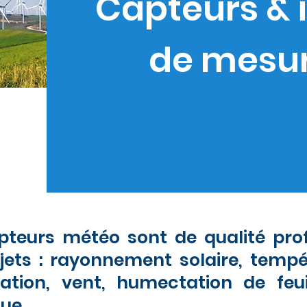
Capteurs & 
de mesure
teurs météo sont de qualité prof
jets : rayonnement solaire, tempé
pitation, vent, humectation de feu
e...