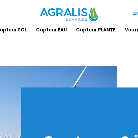
A
apteur SOL
Capteur EAU
Capteur PLANTE
Vos 