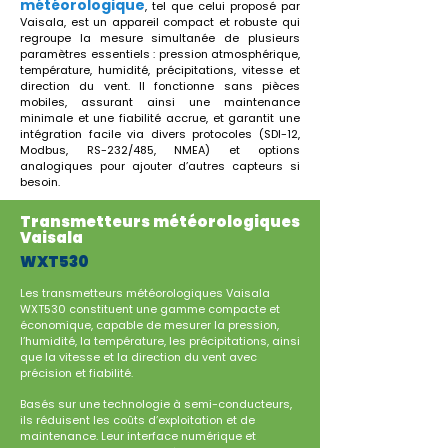
météorologique
, tel que celui proposé par
Vaisala, est un appareil compact et robuste qui
regroupe la mesure simultanée de plusieurs
paramètres essentiels : pression atmosphérique,
température, humidité, précipitations, vitesse et
direction du vent. Il fonctionne sans pièces
mobiles, assurant ainsi une maintenance
minimale et une fiabilité accrue, et garantit une
intégration facile via divers protocoles (SDI-12,
Modbus, RS-232/485, NMEA) et options
analogiques pour ajouter d’autres capteurs si
besoin.
Transmetteurs météorologiques
Vaisala
WXT530
Les transmetteurs météorologiques Vaisala
WXT530 constituent une gamme compacte et
économique, capable de mesurer la pression,
l’humidité, la température, les précipitations, ainsi
que la vitesse et la direction du vent avec
précision et fiabilité.
Basés sur une technologie à semi-conducteurs,
ils réduisent les coûts d’exploitation et de
maintenance. Leur interface numérique et